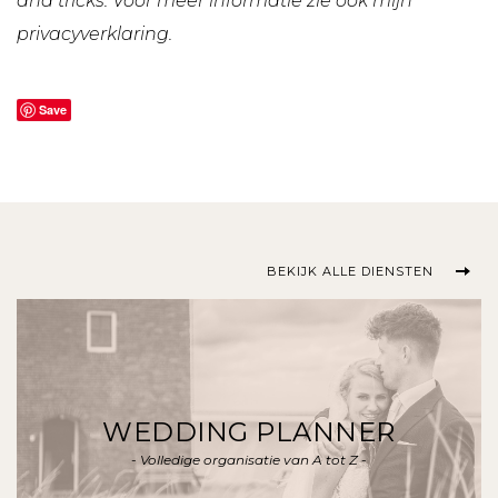
and tricks. Voor meer informatie zie ook mijn
privacyverklaring
.
Save
BEKIJK ALLE DIENSTEN
WEDDING PLANNER
- Volledige organisatie van A tot Z -