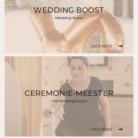
WEDDING BOOST
- Wedding Boost -
LEES MEER
CEREMONIE-MEESTER
- The finishing touch -
LEES MEER