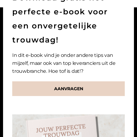
perfecte e-book voor
een onvergetelijke
trouwdag!
HOME
OVER MIJ
In dit e-book vind je onder andere tips van
REVIEWS
mijzelf, maar ook van top leveranciers uit de
PORTFOLIO
trouwbranche. Hoe tof is dat!?
DIENSTEN
CONTACT
AANVRAGEN