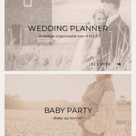
WEDDING PLANNER
- Volledige organisatie van A tot Z -
LEES MEER
BABY PARTY
- Baby op komst! -