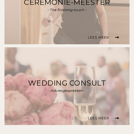
CEREMONIE-MEESTER
- The finishing touch -
LEES MEER
WEDDING CONSULT
- Adviesgesprekken -
LEES MEER