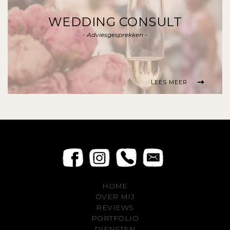
WEDDING CONSULT
- Adviesgesprekken -
LEES MEER
HOME
OVER MIJ
REVIEWS
PORTFOLIO
DIENSTEN